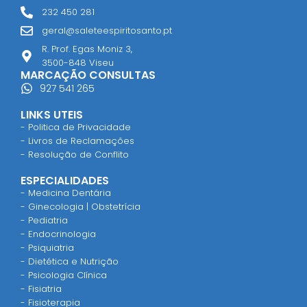
232 450 281
geral@saleteespiritosanto.pt
R. Prof. Egas Moniz 3,
3500-848 Viseu
MARCAÇÃO CONSULTAS
927 541 265
LINKS UTEIS
- Politica de Privacidade
- Livros de Reclamações
- Resolução de Conflito
ESPECIALIDADES
- Medicina Dentária
- Ginecologia | Obstetrícia
- Pediatria
- Endocrinologia
- Psiquiatria
- Dietética e Nutrição
- Psicologia Clínica
- Fisiatria
- Fisioterapia