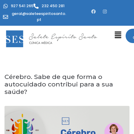
927 541 265
232 450 281
geral@saleteespiritosanto.
pt
Cérebro. Sabe de que forma o
autocuidado contribui para a sua
saúde?