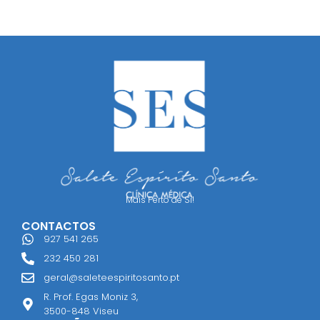
Mais Perto de Si!
CONTACTOS
927 541 265
232 450 281
geral@saleteespiritosanto.pt
R. Prof. Egas Moniz 3,
3500-848 Viseu