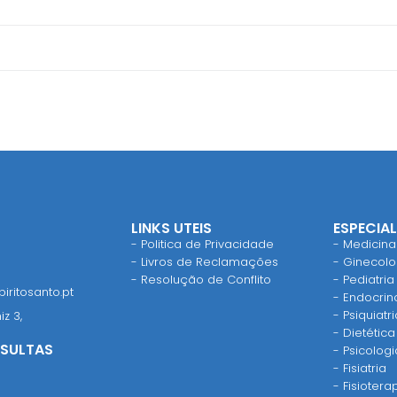
LINKS UTEIS
ESPECIA
- Politica de Privacidade
- Medicina
- Livros de Reclamações
- Ginecolog
- Resolução de Conflito
- Pediatria
iritosanto.pt
- Endocrin
- Psiquiatri
iz 3,
- Dietética
SULTAS
- Psicologi
- Fisiatria
- Fisiotera