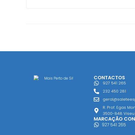
CONTACTOS
Mais Perto de Si!
927 541 265
232 450 281
geral@saleteesp
R. Prof. Egas Mon
3500-848 Viseu
MARCAÇÃO CON
927 541 265