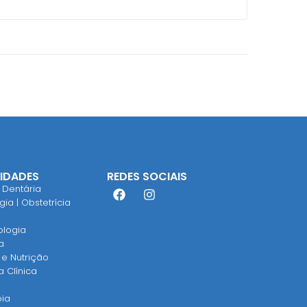
LIDADES
REDES SOCIAIS
 Dentária
ia | Obstetrícia
ologia
a
 e Nutrição
a Clínica
pia