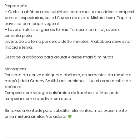
Preparação:
– Cortei a abóbora aos cubinhos como mostro no vídeo e temperei
com as especiarias, sal e 1 C sopa de azeite. Misturei bem. Tapei a
travessa com papel vegetal.
– Lavei a kale e rasguei as folhas. Temperei com sal, azeite e
pimenta preta.
Levei tudo ao forno por cerca de 25 minutos. A abóbora deve estar
macia e tenra.
Destapei a abóbora para dourar e deixei mais 5 minutos.
.
Montagem:
Por cima da couve coloquei a abóbora, as sementes da romã e a
maçã (ideia Granny Smith) aos cubinhos. Juntei as sementes de
abóbora.
Temperei com vinagre balsâmico de framboesa. Mas pode
temperar com o que tiver em casa.
.
Sinta-se à vontade para substituir elementos, mas experimente
uma mistura similar. Vai adorar