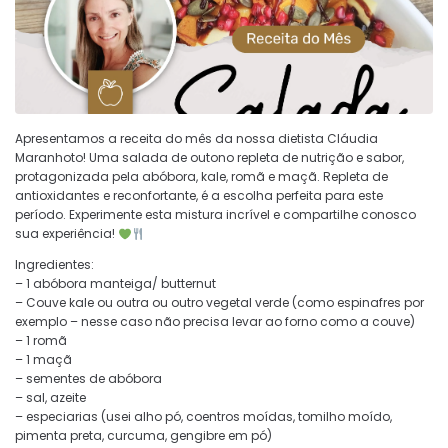
Apresentamos a receita do mês da nossa dietista Cláudia
Maranhoto! Uma salada de outono repleta de nutrição e sabor,
protagonizada pela abóbora, kale, romã e maçã. Repleta de
antioxidantes e reconfortante, é a escolha perfeita para este
período. Experimente esta mistura incrível e compartilhe conosco
sua experiência!
Ingredientes:
– 1 abóbora manteiga/ butternut
– Couve kale ou outra ou outro vegetal verde (como espinafres por
exemplo – nesse caso não precisa levar ao forno como a couve)
– 1 romã
– 1 maçã
– sementes de abóbora
– sal, azeite
– especiarias (usei alho pó, coentros moídas, tomilho moído,
pimenta preta, curcuma, gengibre em pó)