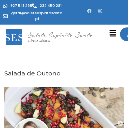
927 541 265
232 450 281
geral@saleteespiritosanto.
pt
Salada de Outono