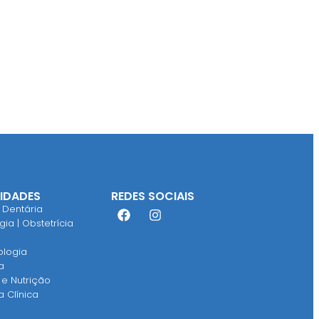
LIDADES
REDES SOCIAIS
 Dentária
ia | Obstetrícia
ologia
a
 e Nutrição
a Clínica