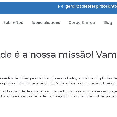
geral@saleteespiritosanto
Sobre Nós
Especialidades
Corpo Clínico
Blog
úde é a nossa missão! Vam
atamentos de cáries, periodontologia, endodontia, ortodontia, implantes
 importância da higiene oral, nutrição adequada e hábitos saudáveis p
uma boa saúde dentária. Convidamos todos os nossos pacientes a a
dos em ser o seu parceiro de confiança para uma saúde oral de qualida