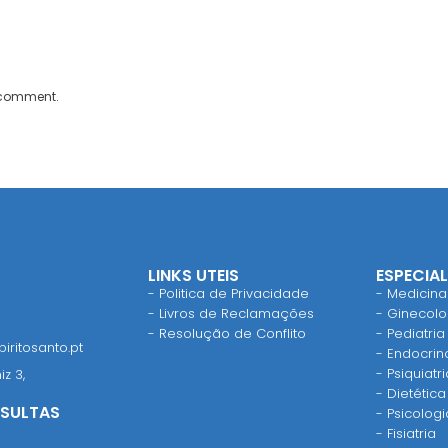
I comment.
LINKS UTEIS
ESPECIA
- Politica de Privacidade
- Medicina
- Livros de Reclamações
- Ginecolog
- Resolução de Conflito
- Pediatria
iritosanto.pt
- Endocrin
- Psiquiatri
iz 3,
- Dietética
SULTAS
- Psicologi
- Fisiatria